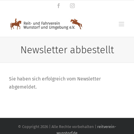
Zum
Facebook
Instagram
Inhalt
springen
Newsletter abbestellt
Sie haben sich erfolgreich vom Newsletter
abgemeldet.
© Copyright
2026 | Alle Rechte vorbehalten |
reitverein-
wunstorf.de