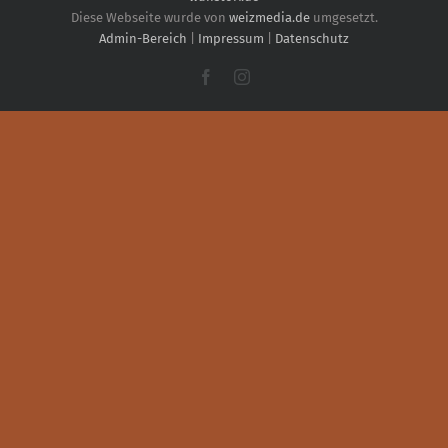
Diese Webseite wurde von
weizmedia.de
umgesetzt.
Admin-Bereich
|
Impressum
|
Datenschutz
Facebook
Instagram