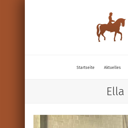
Zum
Inhalt
springen
Startseite
Aktuelles
Ella
Zeige
grösseres