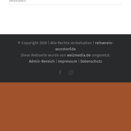
18.03.2025
© Copyright
2026 | Alle Rechte vorbehalten |
reitverein-
wunstorf.de
Diese Webseite wurde von
weizmedia.de
umgesetzt.
Admin-Bereich
|
Impressum
|
Datenschutz
Facebook
Instagram