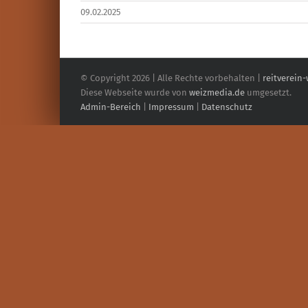
09.02.2025
© Copyright
2026 | Alle Rechte vorbehalten |
reitverein
Diese Webseite wurde von
weizmedia.de
umgesetzt.
Admin-Bereich
|
Impressum
|
Datenschutz