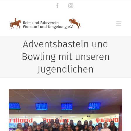
Zum
Facebook
Instagram
Inhalt
springen
Adventsbasteln und
Bowling mit unseren
Jugendlichen
Zeige
grösseres
Bild