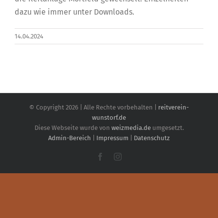
dazu wie immer unter Downloads.
14.04.2024
© Copyright
2026 | Alle Rechte vorbehalten |
reitverein-
wunstorf.de
Diese Webseite wurde von
weizmedia.de
umgesetzt.
Admin-Bereich
|
Impressum
|
Datenschutz
Facebook
Instagram