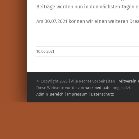
Beiträge werden nun in den nächsten Tagen e
Am 30.07.2021 können wir einen weiteren Dres
10.06.2021
© Copyright
2026 | Alle Rechte vorbehalten |
reitverein
Diese Webseite wurde von
weizmedia.de
umgesetzt.
Admin-Bereich
|
Impressum
|
Datenschutz